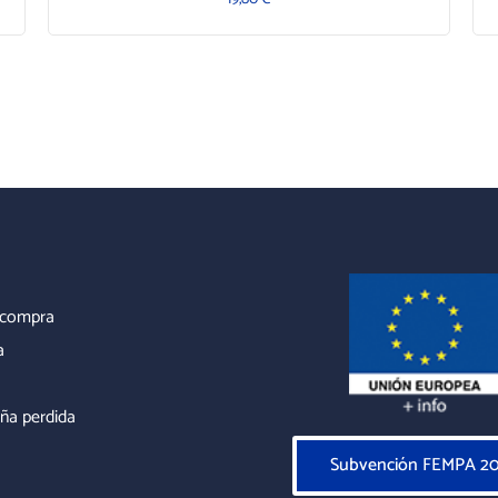
r compra
a
ña perdida
Subvención FEMPA 2