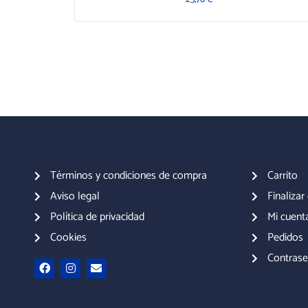
Términos y condiciones de compra
Carrito
Aviso legal
Finaliza
Política de privacidad
Mi cuent
Cookies
Pedidos
Contrase
F
I
E
a
n
n
c
s
v
e
t
e
b
a
l