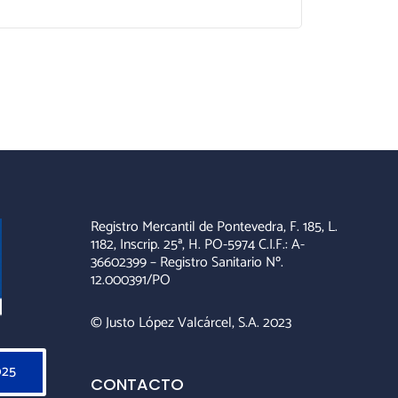
Registro Mercantil de Pontevedra, F. 185, L.
1182, Inscrip. 25ª, H. PO-5974 C.I.F.: A-
36602399 – Registro Sanitario Nº.
12.000391/PO
© Justo López Valcárcel, S.A. 2023
025
CONTACTO