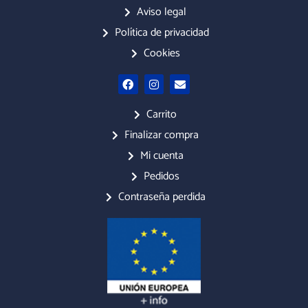
Aviso legal
Política de privacidad
Cookies
F
I
E
a
n
n
c
s
v
e
t
e
Carrito
b
a
l
o
g
o
Finalizar compra
o
r
p
Mi cuenta
k
a
e
m
Pedidos
Contraseña perdida