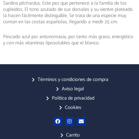
Sardina pilchardus. Este pez que pertenece a la familia de los
cupleidos. El tono azulado de sus dorsales y su vientre plateado
la hacen fácilmente distinguible. Se trata de una especie muy
común en las costas españolas, llegando a medir 25 cm.
Pescado azul por antonomasia, por tanto más graso, energético
y con más vitaminas liposolubles que el blanco.
Términos y condiciones de compra
Aviso legal
Política de privacidad
Cookies
F
I
E
a
n
n
c
s
v
e
t
e
Carrito
b
a
l