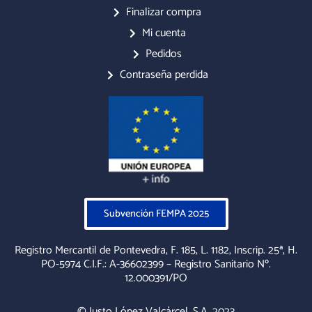
o
g
o
Finalizar compra
o
r
p
Mi cuenta
k
a
e
m
Pedidos
Contraseña perdida
Subvención FEMPA 2025
Registro Mercantil de Pontevedra, F. 185, L. 1182, Inscrip. 25ª, H.
PO-5974 C.I.F.: A-36602399 – Registro Sanitario Nº.
12.000391/PO
© Justo López Valcárcel, S.A. 2023