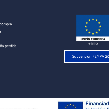
r compra
a
ña perdida
Subvención FEMPA 2