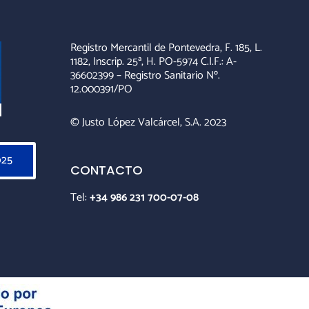
Registro Mercantil de Pontevedra, F. 185, L.
1182, Inscrip. 25ª, H. PO-5974 C.I.F.: A-
36602399 – Registro Sanitario Nº.
12.000391/PO
© Justo López Valcárcel, S.A. 2023
025
CONTACTO
Tel:
+34 986 231 700-07-08