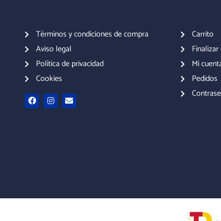
Términos y condiciones de compra
Carrito
Aviso legal
Finaliza
Política de privacidad
Mi cuent
Cookies
Pedidos
Contrase
F
I
E
a
n
n
c
s
v
e
t
e
b
a
l
o
g
o
o
r
p
k
a
e
m