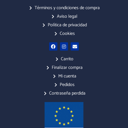
Términos y condiciones de compra
Aviso legal
Política de privacidad
Cookies
F
I
E
a
n
n
c
s
v
e
t
e
Carrito
b
a
l
o
g
o
Finalizar compra
o
r
p
Mi cuenta
k
a
e
m
Pedidos
Contraseña perdida