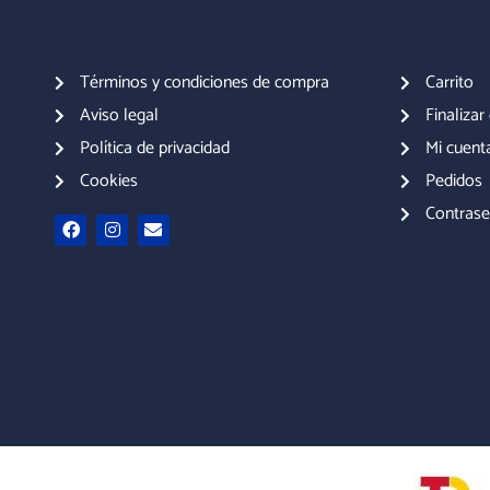
Términos y condiciones de compra
Carrito
Aviso legal
Finaliza
Política de privacidad
Mi cuent
Cookies
Pedidos
Contrase
F
I
E
a
n
n
c
s
v
e
t
e
b
a
l
o
g
o
o
r
p
k
a
e
m