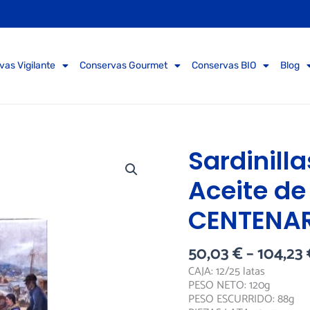
vas Vigilante
Conservas Gourmet
Conservas BIO
Blog
Sardinillas
Sardinilla
12/15
piezas
Aceite de
en
Aceite
CENTENA
de
Oliva
VIGILANTE
50,03
€
–
104,23
CENTENARIO
CAJA: 12/25 latas
cantidad
PESO NETO: 120g
PESO ESCURRIDO: 88g