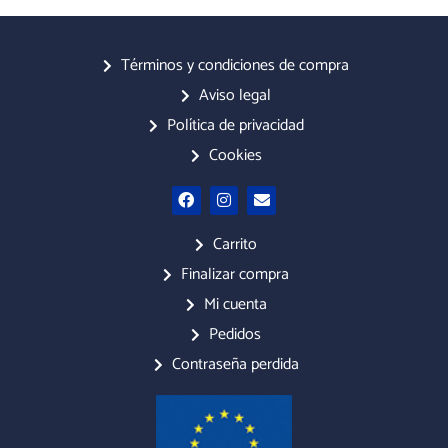
Términos y condiciones de compra
Aviso legal
Política de privacidad
Cookies
F
I
E
a
n
n
c
s
v
e
t
e
Carrito
b
a
l
o
g
o
Finalizar compra
o
r
p
Mi cuenta
k
a
e
m
Pedidos
Contraseña perdida