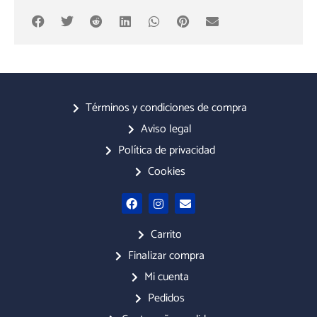
Términos y condiciones de compra
Aviso legal
Política de privacidad
Cookies
F
I
E
a
n
n
c
s
v
e
t
e
Carrito
b
a
l
o
g
o
Finalizar compra
o
r
p
Mi cuenta
k
a
e
m
Pedidos