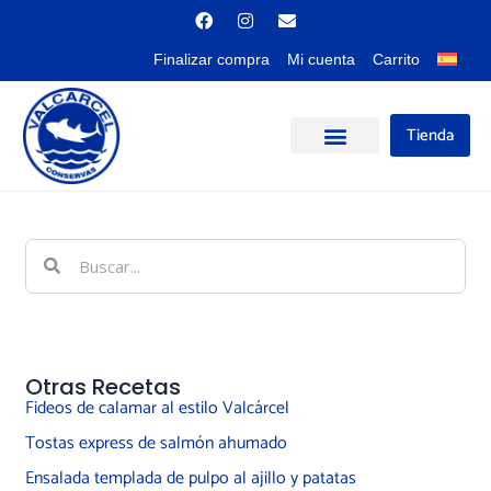
Ir
F
I
E
a
n
n
al
c
s
v
contenido
Finalizar compra
Mi cuenta
Carrito
e
t
e
b
a
l
o
g
o
o
r
p
k
a
e
Tienda
m
Buscar
Buscar
Otras Recetas
Fideos de calamar al estilo Valcárcel
Tostas express de salmón ahumado
Ensalada templada de pulpo al ajillo y patatas