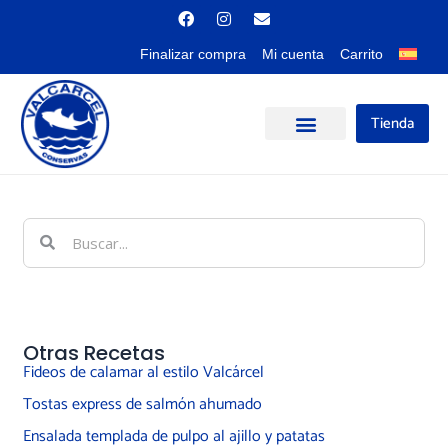
Ir
F
I
E
a
n
n
al
c
s
v
contenido
Finalizar compra
Mi cuenta
Carrito
e
t
e
b
a
l
o
g
o
o
r
p
k
a
e
Tienda
m
Buscar
Buscar
Otras Recetas
Fideos de calamar al estilo Valcárcel
Tostas express de salmón ahumado
Ensalada templada de pulpo al ajillo y patatas