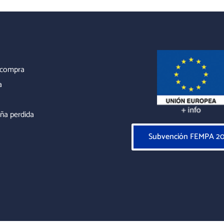
r compra
a
ña perdida
Subvención FEMPA 2