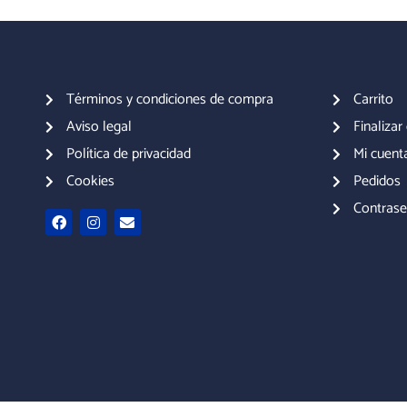
Términos y condiciones de compra
Carrito
Aviso legal
Finaliza
Política de privacidad
Mi cuent
Cookies
Pedidos
Contrase
F
I
E
a
n
n
c
s
v
e
t
e
b
a
l
o
g
o
o
r
p
k
a
e
m