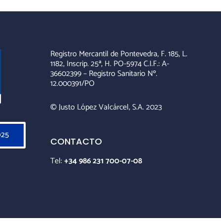
Registro Mercantil de Pontevedra, F. 185, L.
1182, Inscrip. 25ª, H. PO-5974 C.I.F.: A-
36602399 – Registro Sanitario Nº.
12.000391/PO
© Justo López Valcárcel, S.A. 2023
025
CONTACTO
Tel:
+34 986 231 700-07-08