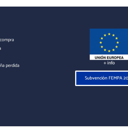
r compra
a
ña perdida
Subvención FEMPA 2