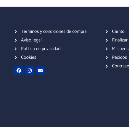
Términos y condiciones de compra
Carrito
Aviso legal
Finaliza
Política de privacidad
Mi cuent
Cookies
Pedidos
Contrase
F
I
E
a
n
n
c
s
v
e
t
e
b
a
l
o
g
o
o
r
p
k
a
e
m