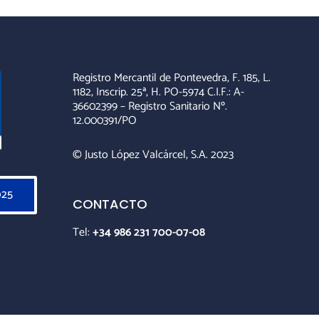
Registro Mercantil de Pontevedra, F. 185, L.
1182, Inscrip. 25ª, H. PO-5974 C.I.F.: A-
36602399 – Registro Sanitario Nº.
12.000391/PO
© Justo López Valcárcel, S.A. 2023
025
CONTACTO
Tel:
+34 986 231 700-07-08