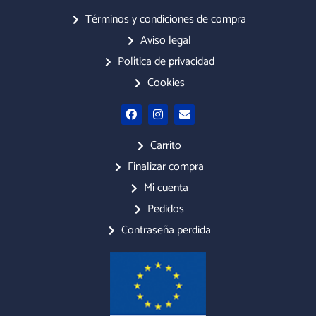
Términos y condiciones de compra
Aviso legal
Política de privacidad
Cookies
F
I
E
a
n
n
c
s
v
e
t
e
Carrito
b
a
l
o
g
o
Finalizar compra
o
r
p
Mi cuenta
k
a
e
m
Pedidos
Contraseña perdida