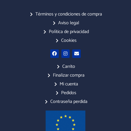
Términos y condiciones de compra
Aviso legal
Política de privacidad
Cookies
F
I
E
a
n
n
c
s
v
e
t
e
Carrito
b
a
l
o
g
o
Finalizar compra
o
r
p
Mi cuenta
k
a
e
m
Pedidos
Contraseña perdida