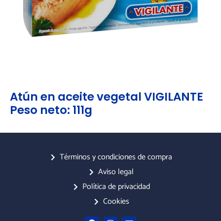
Atún en aceite vegetal VIGILANTE
Peso neto: 111g
Términos y condiciones de compra
Aviso legal
Política de privacidad
Cookies
F
I
E