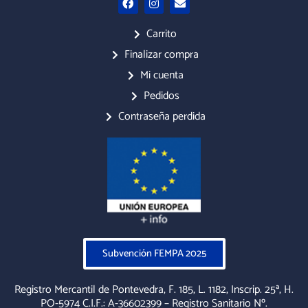
a
n
n
c
s
v
e
t
e
Carrito
b
a
l
o
g
o
Finalizar compra
o
r
p
Mi cuenta
k
a
e
m
Pedidos
Contraseña perdida
Subvención FEMPA 2025
Registro Mercantil de Pontevedra, F. 185, L. 1182, Inscrip. 25ª, H.
PO-5974 C.I.F.: A-36602399 – Registro Sanitario Nº.