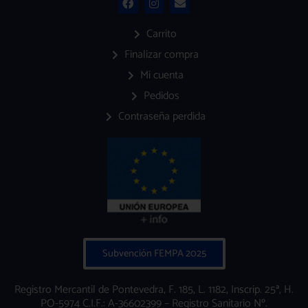
a
n
n
c
s
v
e
t
e
Carrito
b
a
l
o
g
o
Finalizar compra
o
r
p
Mi cuenta
k
a
e
m
Pedidos
Contraseña perdida
Subvención FEMPA 2025
Registro Mercantil de Pontevedra, F. 185, L. 1182, Inscrip. 25ª, H.
PO-5974 C.I.F.: A-36602399 – Registro Sanitario Nº.